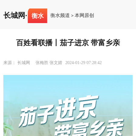
长城网
·
衡水
衡水频道
本网原创
>
百姓看联播丨茄子进京 带富乡亲
来源： 长城网 张梅胜 张文婧
2024-01-29 07:28:42