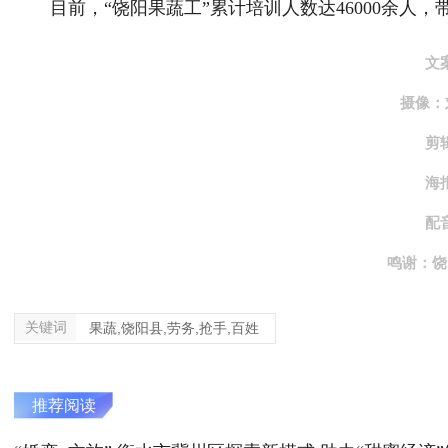
目前，“饶阳果蔬工”累计培训人数达46000余人，带
文
摄像：
剪
海
配
鸣谢：饶
关键词
果蔬,饶阳县,劳务,抢手,百姓
推荐阅读