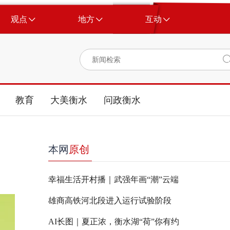
观点
地方
互动
教育
大美衡水
问政衡水
本网
原创
幸福生活开村播｜武强年画“潮”云端
雄商高铁河北段进入运行试验阶段
AI长图｜夏正浓，衡水湖“荷”你有约