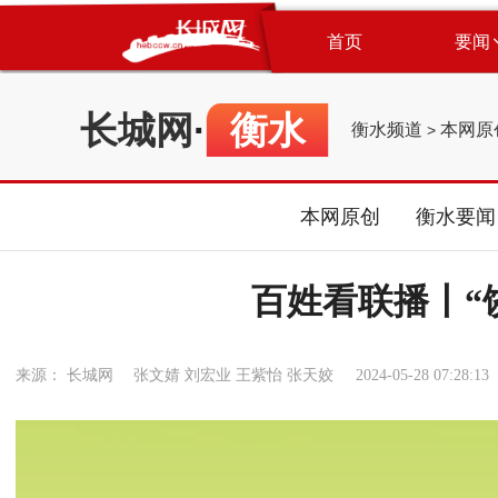
首页
要闻
长城网
·
衡水
衡水频道
本网原
>
本网原创
衡水要闻
百姓看联播丨“
来源： 长城网 张文婧 刘宏业 王紫怡 张天姣
2024-05-28 07:28:13