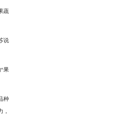
果蔬
苏说
“果
品种
力，