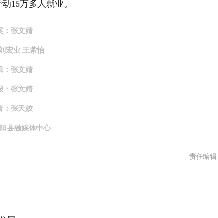
动15万多人就业。
案：
张文婧
刘宏业 王紫怡
辑：
张文婧
报：张文婧
音：张天姣
阳县融媒体中心
责任编辑