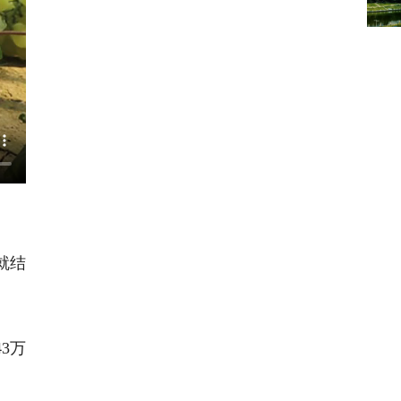
就结
3万