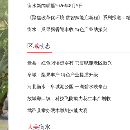
衡水新闻联播2026年8月5日
衡水：瓜果飘香迎丰收 特色产业助振兴
区域
动态
景县：红色阅读进乡村 书香赋能老区振兴
阜城：梨果丰产 特色产业提质升级
河北衡水：阜城湖公园 一湖碧水映亭台
故城郑口镇：科技飞防助力花生丰产增收
武邑县举办硬木雕刻技能大赛
大美
衡水