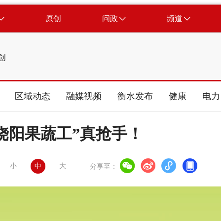
原创
问政
频道
创
区域动态
融媒视频
衡水发布
健康
电力
饶阳果蔬工”真抢手！
小
中
大
分享至：