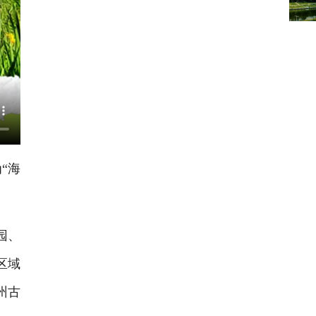
“海
园、
区域
州古