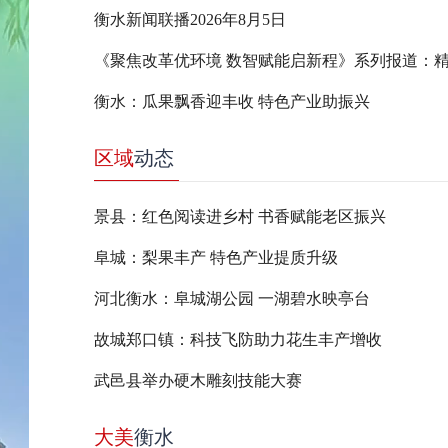
衡水新闻联播2026年8月5日
衡水：瓜果飘香迎丰收 特色产业助振兴
区域
动态
景县：红色阅读进乡村 书香赋能老区振兴
阜城：梨果丰产 特色产业提质升级
河北衡水：阜城湖公园 一湖碧水映亭台
故城郑口镇：科技飞防助力花生丰产增收
武邑县举办硬木雕刻技能大赛
大美
衡水