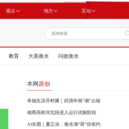
观点
地方
互动
教育
大美衡水
问政衡水
本网
原创
幸福生活开村播｜武强年画“潮”云端
雄商高铁河北段进入运行试验阶段
AI长图｜夏正浓，衡水湖“荷”你有约