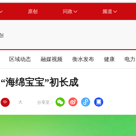
原创
问政
频道
创
区域动态
融媒视频
衡水发布
健康
电力
“海绵宝宝”初长成
中
大
分享至：