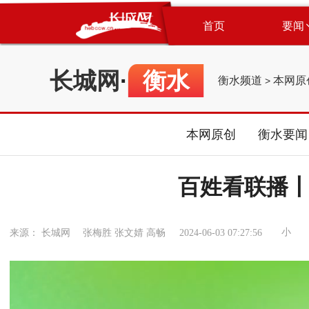
首页
要闻
长城网
·
衡水
衡水频道
本网原
>
本网原创
衡水要闻
百姓看联播丨
小
来源： 长城网 张梅胜 张文婧 高畅
2024-06-03 07:27:56