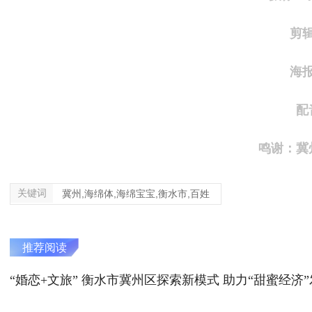
剪
海
配
鸣谢：冀
关键词
冀州,海绵体,海绵宝宝,衡水市,百姓
推荐阅读
“婚恋+文旅” 衡水市冀州区探索新模式 助力“甜蜜经济